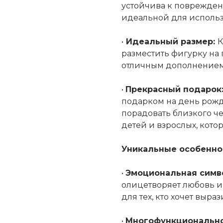
устойчива к повреждени
идеальной для использ
•
Идеальный размер:
К
разместить фигурку на п
отличным дополнением 
•
Прекрасный подарок
подарком на день рожд
порадовать близкого ч
детей и взрослых, кото
Уникальные особенно
•
Эмоциональная симв
олицетворяет любовь и 
для тех, кто хочет выраз
•
Многофункционально