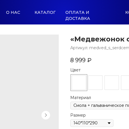
О НАС
КАТАЛОГ
ОПЛАТА И
К
ДОСТАВКА
«Медвежонок 
Артикул:
medved_s_serdcem
8 999
₽
Цвет
Материал
Размер