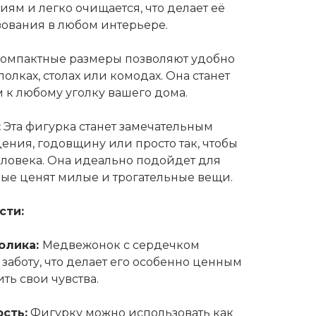
ям и легко очищается, что делает её
ования в любом интерьере.
омпактные размеры позволяют удобно
олках, столах или комодах. Она станет
к любому уголку вашего дома.
:
Эта фигурка станет замечательным
ения, годовщину или просто так, чтобы
еловека. Она идеально подойдет для
рые ценят милые и трогательные вещи.
сти:
олика:
Медвежонок с сердечком
заботу, что делает его особенно ценным
ить свои чувства.
сть:
Фигурку можно использовать как