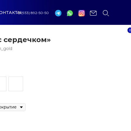
ОНТАКТЫ
+7 (933) 892-50-50
0
с сердечком»
_gold